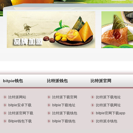
比特派官网
比特派钱包
bitpie钱包
比特派钱包
比特派官网
比特派网站
比特派下载官网
比特派下载地址
bitpie安卓下载
bitpie下载地址
比特派下载网址
比特派官网下载
比特派下载钱包
bitpie官网下载app
Bitpie钱包下载
bitpie下载钱包
比特派冷钱包