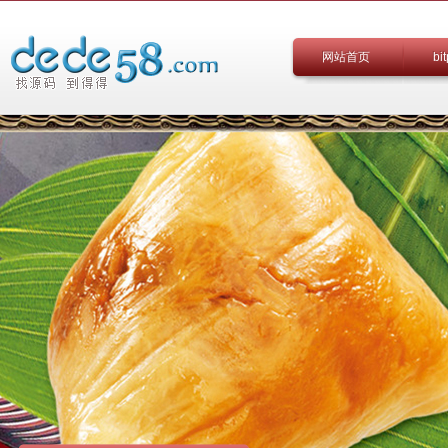
网站首页
bi